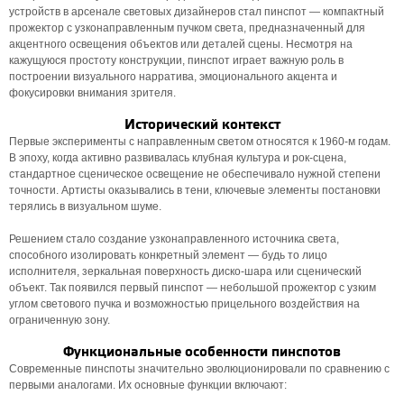
устройств в арсенале световых дизайнеров стал пинспот — компактный
прожектор с узконаправленным пучком света, предназначенный для
акцентного освещения объектов или деталей сцены. Несмотря на
кажущуюся простоту конструкции, пинспот играет важную роль в
построении визуального нарратива, эмоционального акцента и
фокусировки внимания зрителя.
Исторический контекст
Первые эксперименты с направленным светом относятся к 1960-м годам.
В эпоху, когда активно развивалась клубная культура и рок-сцена,
стандартное сценическое освещение не обеспечивало нужной степени
точности. Артисты оказывались в тени, ключевые элементы постановки
терялись в визуальном шуме.
Решением стало создание узконаправленного источника света,
способного изолировать конкретный элемент — будь то лицо
исполнителя, зеркальная поверхность диско-шара или сценический
объект. Так появился первый пинспот — небольшой прожектор с узким
углом светового пучка и возможностью прицельного воздействия на
ограниченную зону.
Функциональные особенности пинспотов
Современные пинспоты значительно эволюционировали по сравнению с
первыми аналогами. Их основные функции включают: