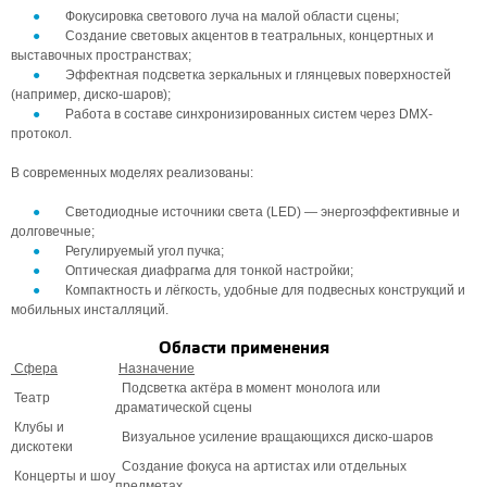
Фокусировка светового луча на малой области сцены;
Создание световых акцентов в театральных, концертных и
выставочных пространствах;
Эффектная подсветка зеркальных и глянцевых поверхностей
(например, диско-шаров);
Работа в составе синхронизированных систем через DMX-
протокол.
В современных моделях реализованы:
Светодиодные источники света (LED) — энергоэффективные и
долговечные;
Регулируемый угол пучка;
Оптическая диафрагма для тонкой настройки;
Компактность и лёгкость, удобные для подвесных конструкций и
мобильных инсталляций.
Области применения
Сфера
Назначение
Подсветка актёра в момент монолога или
Театр
драматической сцены
Клубы и
Визуальное усиление вращающихся диско-шаров
дискотеки
Создание фокуса на артистах или отдельных
Концерты и шоу
предметах